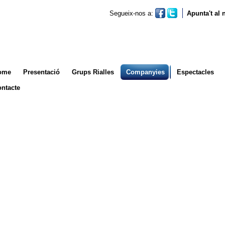
Segueix-nos a:
Apunta't al
ome
Presentació
Grups Rialles
Companyies
Espectacles
ntacte