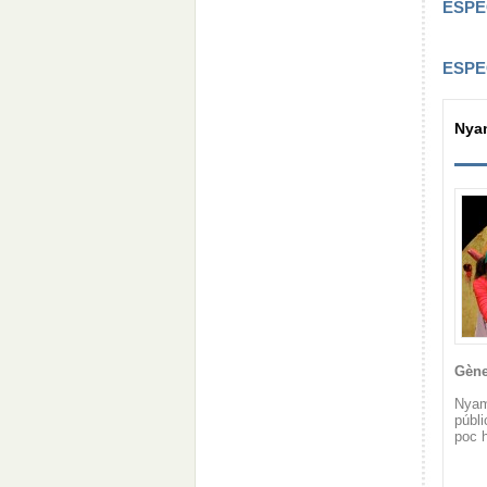
ESPE
ESPE
Nyam
Gène
Nyam
públi
poc h