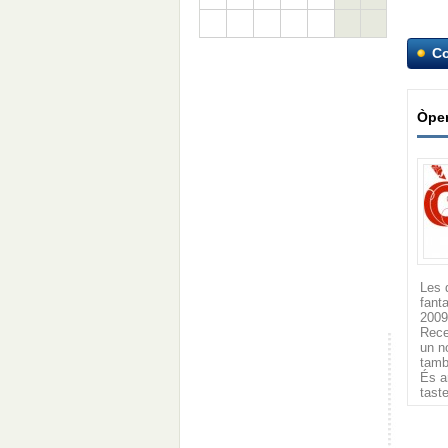
C
Òper
Les 
fant
2009
Rece
un n
tamb
És a
taste