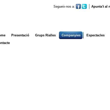
Segueix-nos a:
Apunta't al
ome
Presentació
Grups Rialles
Companyies
Espectacles
ntacte