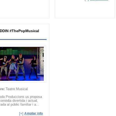
DIN #‎ThePopMusical‬‬‬‬
re:
Teatre Musical
oda Produccions us proposa
omèdia divertida i actual,
ada al públic familiar i a...
[+]
Ampliar info