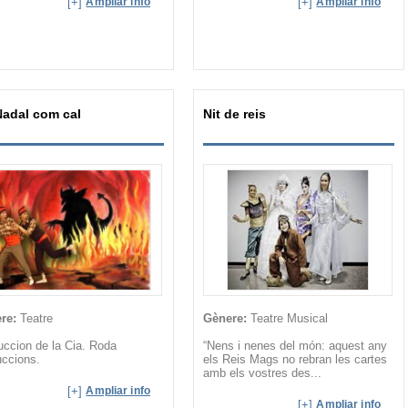
[+]
Ampliar info
[+]
Ampliar info
adal com cal
Nit de reis
re:
Teatre
Gènere:
Teatre Musical
uccion de la Cia. Roda
“Nens i nenes del món: aquest any
uccions.
els Reis Mags no rebran les cartes
amb els vostres des...
[+]
Ampliar info
[+]
Ampliar info