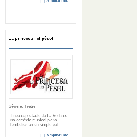
[+]
Ampliar info
La princesa i el pèsol
Gènere:
Teatre
El nou espectacle de La Roda és
una comèdia musical plena
d’embolics on un simple peL...
[+]
Ampliar info