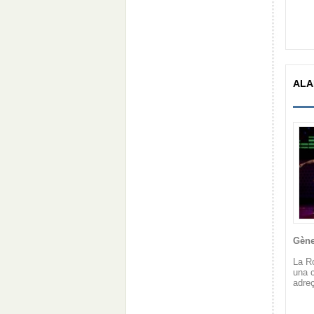
ALAD
Gène
La R
una c
adreç