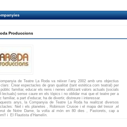
ompanyies
Roda Produccions
ompanyia de Teatre La Roda va néixer l’any 2002 amb uns objectius
 clars: Crear espectacles de gran qualitat (tant estètica com teatral) per
públic familiar, educar els nens i nenes utilitzant valors actuals (socials
el·lectuals) sense caure en els tòpics i no oblidar mai que el teatre per a
c familiar, a part d’educar, ha de divertir, distreure i interessar.
quests anys, la Companyia de Teatre La Roda ha realitzat diversos
ctacles: Neil i els planetes , Robinson Crusoe i el mapa del tresor ,el
rut de Notre Dame, la volta al món en 80 dies , Pastorets, cap a
em!! i El Flautista d’Hamelín.