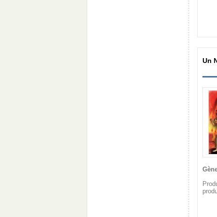
Un N
Gène
Prod
prod