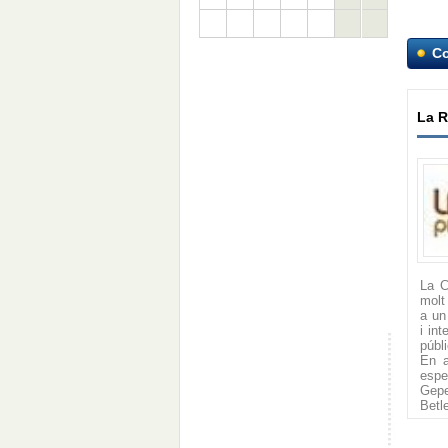
C
La 
La C
molt
a un 
i int
públi
En a
espe
Gepe
Betl