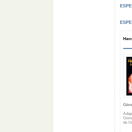
ESPE
ESPE
Hans
Gène
Adap
Grimm
de l'