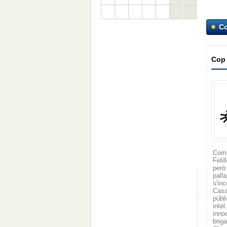
C
Cop
Comp
Feli
però
pall
s'in
Casa
públ
inte
inno
brig