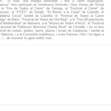
n", "El riure, una energia renovable" i fins a l'últim espectacle,
lassos" hem participat en nombrosos festivals i fires d’arreu de l’Estat
la "Fira de Teatre al Carrer" de Tàrrega, el "Festival al Carrer" de
decans, el "FITEC" de Getafe, "El Retorn a la Ciutat" de Castelló, el
dalena Circus" també de Castelló, el "Festival de Teatre al Carrer
tge" de Betxí, "Festival de Teatre de Vila-Real", a la "Fira d'Espectacles
rel Mediterrània" de Manresa, a la "Mostra de Teatre d’Alcoi", el "Festival
rnacional de Pallassos Memorial Charlie Rivel" de Cornellà, i en un bon
itzell de ciutats, pobles, barris, places i locals de Catalunya; i també al
Valencià, i a la Comunitat madrilenya, i a les Frances i fins i tot algun a
ia. i... de moment no gaire enlloc més.