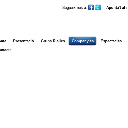
Segueix-nos a:
Apunta't al
ome
Presentació
Grups Rialles
Companyies
Espectacles
ntacte