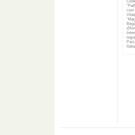
Clow
"Pal
com 
Vila
"Mag
Bega
d'Ar
Inte
regu
País 
Itàl