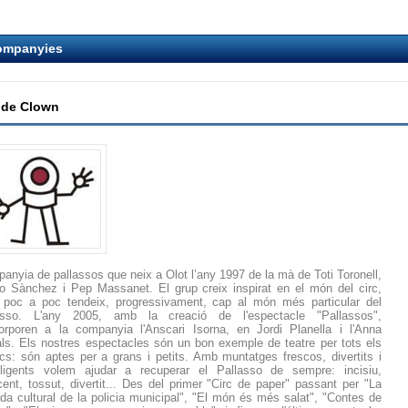
ompanyies
 de Clown
anyia de pallassos que neix a Olot l’any 1997 de la mà de Toti Toronell,
llo Sànchez i Pep Massanet. El grup creix inspirat en el món del circ,
 poc a poc tendeix, progressivament, cap al món més particular del
asso. L'any 2005, amb la creació de l'espectacle "Pallassos",
corporen a la companyia l'Anscari Isorna, en Jordi Planella i l'Anna
ls. Els nostres espectacles són un bon exemple de teatre per tots els
ics: són aptes per a grans i petits. Amb muntatges frescos, divertits i
l.ligents volem ajudar a recuperar el Pallasso de sempre: incisiu,
cent, tossut, divertit... Des del primer "Circ de paper" passant per "La
ada cultural de la policia municipal", "El món és més salat", "Contes de