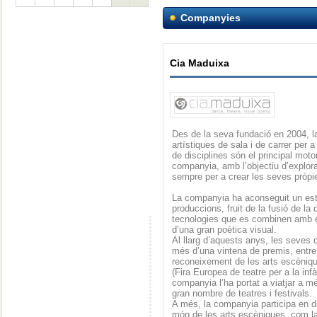
Companyies
Cia Maduixa
Des de la seva fundació en 2004, l
artístiques de sala i de carrer per a
de disciplines són el principal moto
companyia, amb l’objectiu d’explora
sempre per a crear les seves pròpie
La companyia ha aconseguit un esti
produccions, fruit de la fusió de la
tecnologies que es combinen amb e
d’una gran poètica visual.
Al llarg d’aquests anys, les seves
més d’una vintena de premis, entr
reconeixement de les arts escèni
(Fira Europea de teatre per a la infà
companyia l’ha portat a viatjar a m
gran nombre de teatres i festivals.
A més, la companyia participa en d
món de les arts escèniques, com la 