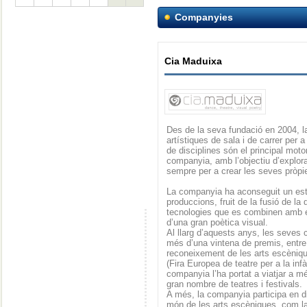
Companyies
Cia Maduixa
Des de la seva fundació en 2004, l
artístiques de sala i de carrer per a
de disciplines són el principal moto
companyia, amb l’objectiu d’explora
sempre per a crear les seves pròpie
La companyia ha aconseguit un esti
produccions, fruit de la fusió de la
tecnologies que es combinen amb e
d’una gran poètica visual.
Al llarg d’aquests anys, les seves
més d’una vintena de premis, entr
reconeixement de les arts escèni
(Fira Europea de teatre per a la infà
companyia l’ha portat a viatjar a m
gran nombre de teatres i festivals.
A més, la companyia participa en d
món de les arts escèniques, com la 