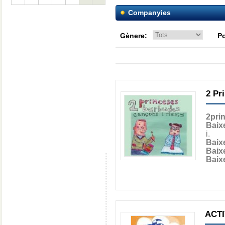
Companyies
Gènere:
Po
2 Pr
2pri
Baix
i.
Baix
Baix
Baix
ACTI