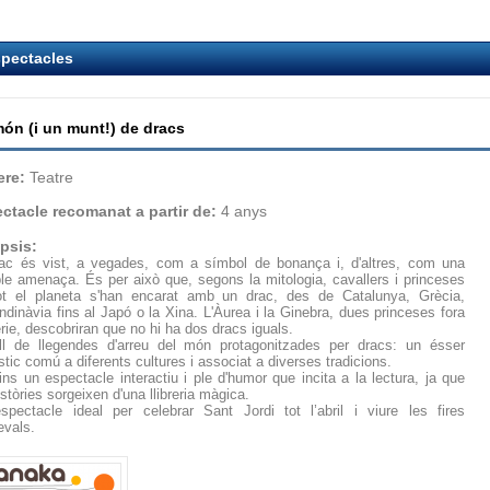
pectacles
ón (i un munt!) de dracs
re:
Teatre
ctacle recomanat a partir de:
4 anys
psis:
rac és vist, a vegades, com a símbol de bonança i, d'altres, com una
le amenaça. És per això que, segons la mitologia, cavallers i princeses
ot el planeta s'han encarat amb un drac, des de Catalunya, Grècia,
dinàvia fins al Japó o la Xina. L'Àurea i la Ginebra, dues princeses fora
rie, descobriran que no hi ha dos dracs iguals.
ll de llegendes d'arreu del món protagonitzades per dracs: un ésser
stic comú a diferents cultures i associat a diverses tradicions.
ins un espectacle interactiu i ple d'humor que incita a la lectura, ja que
istòries sorgeixen d'una llibreria màgica.
spectacle ideal per celebrar Sant Jordi tot l’abril i viure les fires
evals.