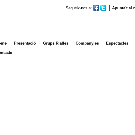
Segueix-nos a:
Apunta't al
ome
Presentació
Grups Rialles
Companyies
Espectacles
ntacte