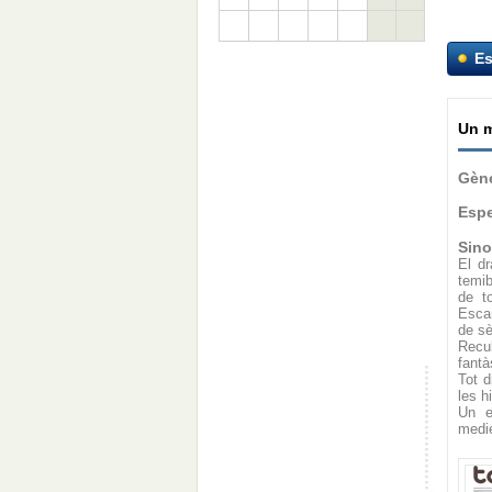
Es
Un m
Gène
Espe
Sino
El d
temib
de t
Escan
de sè
Recu
fantà
Tot d
les h
Un e
medi