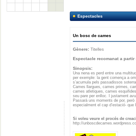
Espectacles
Un bosc de cames
Gènere:
Titelles
Espectacle recomanat a partir
Sinopsis:
Una nena es perd entre una multitud.
per exemple: la gent comença a omp
s’acumula pels passadissos soterr
Cames llargues, cames primes, ca
cames atletiques, cames esquifide
seu pare per enlloc. I justament avu
Passarà uns moments de por, però p
especialment el cap d’estació- que l
Si voleu veure el procés de creaci
http://unboscdecames.wordpress.c