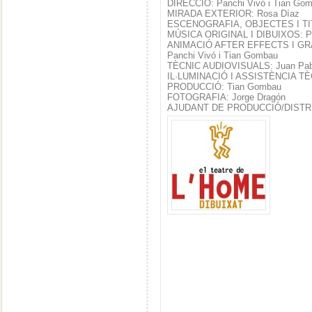
DIRECCIÓ: Panchi Vivó i Tian Go
MIRADA EXTERIOR: Rosa Díaz
ESCENOGRAFIA, OBJECTES I TIT
MÚSICA ORIGINAL I DIBUIXOS: Pa
ANIMACIÓ AFTER EFFECTS I GRAFI
Panchi Vivó i Tian Gombau
TÈCNIC AUDIOVISUALS: Juan Pabl
IL·LUMINACIÓ I ASSISTÈNCIA TÈC
PRODUCCIÓ: Tian Gombau
FOTOGRAFIA: Jorge Dragón
AJUDANT DE PRODUCCIÓ/DISTRIB