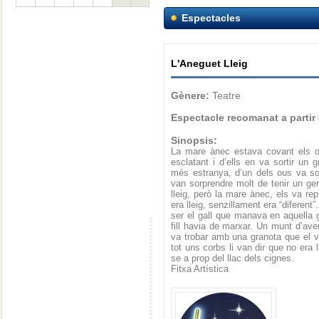
Espectacles
L'Aneguet Lleig
Gènere:
Teatre
Espectacle recomanat a partir
Sinopsis:
La mare ànec estava covant els 
esclatant i d’ells en va sortir un 
més estranya, d’un dels ous va sor
van sorprendre molt de tenir un ger
lleig, però la mare ànec, els va re
era lleig, senzillament era “diferen
ser el gall que manava en aquella g
fill havia de marxar. Un munt d’ave
va trobar amb una granota que el v
tot uns corbs li van dir que no era 
se a prop del llac dels cignes.
Fitxa Artística