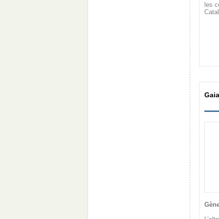
les 
Catal
Gaia
Gène