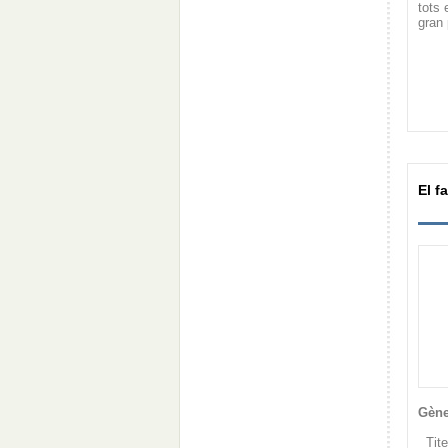
tots 
gran 
El f
Gène
Tite