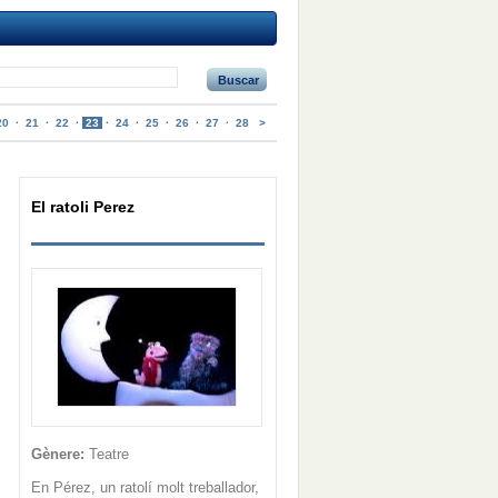
Buscar
20
·
21
·
22
·
23
·
24
·
25
·
26
·
27
·
28
>
El ratoli Perez
Gènere:
Teatre
En Pérez, un ratolí molt treballador,