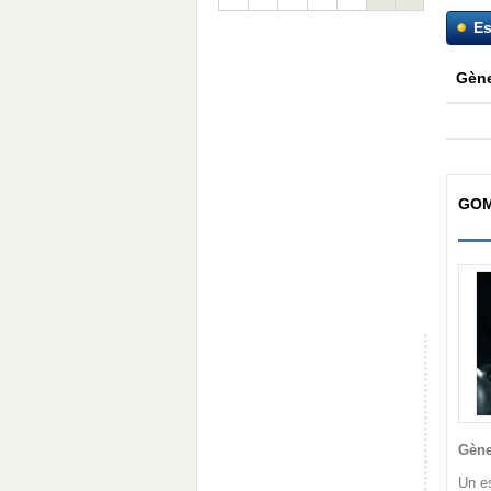
Es
Gène
GO
Gène
Un es