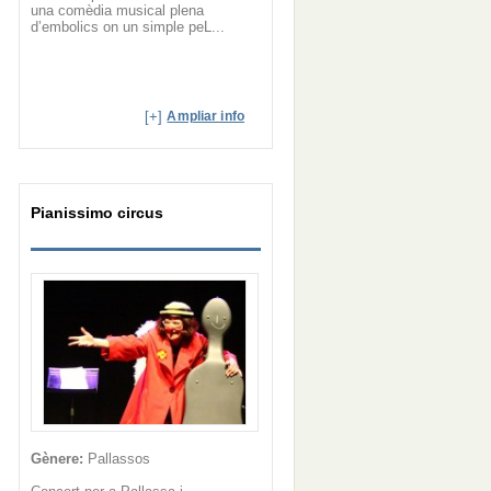
una comèdia musical plena
d’embolics on un simple peL...
[+]
Ampliar info
Pianissimo circus
Gènere:
Pallassos