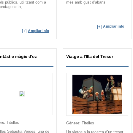
els públics, utilitzant com a
més amb gust d’abans.
protagonista,...
[+]
Ampliar info
[+]
Ampliar info
antàstic màgic d'oz
Viatge a l'Illa del Tresor
re:
Titelles
Gènere:
Titelles
lles Sebastià Vergés, una de
Un viatge a la recerca d’un tresor