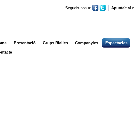
Segueix-nos a:
Apunta't al
ome
Presentació
Grups Rialles
Companyies
Espectacles
ntacte