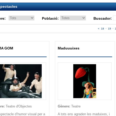
pectacles
re:
Població:
Buscador:
<
18
·
19
·
MA GOM
Maduuuixes
re:
Teatre d'Objectes
Gènere:
Teatre
pectacle d’humor visual per a
A tots ens agraden les maduixes, i