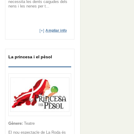
necessita les dents caigudes dels
nens i les nenes per t...
[+]
Ampliar info
La princesa i el pèsol
Gènere:
Teatre
El nou espectacle de La Roda és