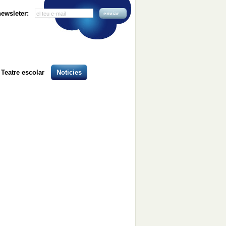
 newsleter:
enviar
Teatre escolar
Noticies