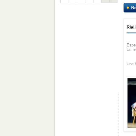
No
Rial
Espe
Us e
Una h