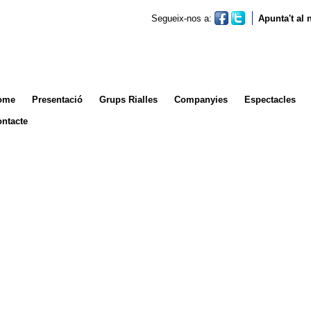
Segueix-nos a:
Apunta't al
ome
Presentació
Grups Rialles
Companyies
Espectacles
ntacte