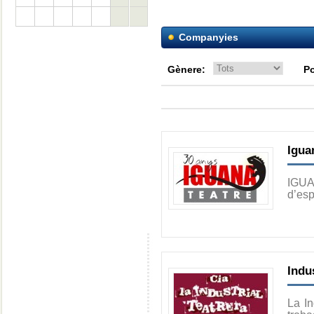
Companyies
Gènere:
Po
Igua
IGUA
d’esp
Indu
La In