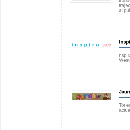
trob
traje
al pú
Insp
nspir
West
Jaum
Tot e
actua