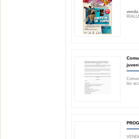
venda 
RIALL
Comuni
juveni
Comunic
les acc
PROG
VEND